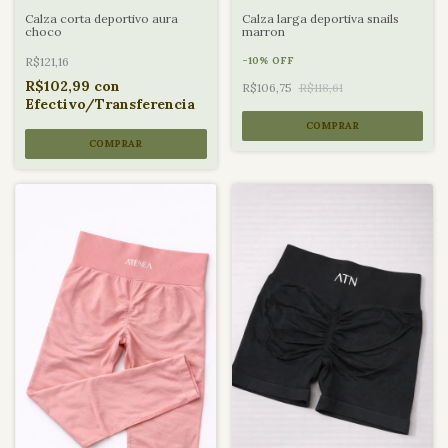
Calza corta deportivo aura
Calza larga deportiva snails
choco
marron
R$121,16
-
10
%
OFF
R$102,99
con
R$106,75
R$118,61
Efectivo/Transferencia
COMPRAR
COMPRAR