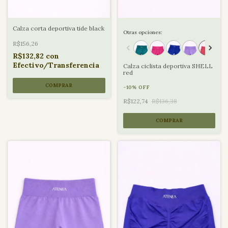
Calza corta deportiva tide black
Otras opciones:
R$156,26
R$132,82
con
Efectivo/Transferencia
Calza ciclista deportiva SHELL
red
COMPRAR
-
10
%
OFF
R$122,74
R$136,38
COMPRAR