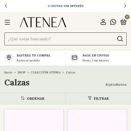
ENVÍOS A TODO EL PAÍS
0
RASTREÁ TU COMPRA
PAGÁ EN CUOTAS
Rastrear pedido
Hasta 3 sin interés
Inicio
>
SHOP
>
COLECCIÓN ATENEA
>
Calzas
Calzas
41 productos
ORDENAR
FILTRAR