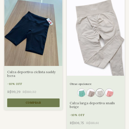
Calza deportiva ciclista saddy
lycra
Otras opciones:
-
10
%
OFF
R$99,29
R$110,32
Calza larga deportiva snails
COMPRAR
beige
-
10
%
OFF
R$106,75
R$118,61