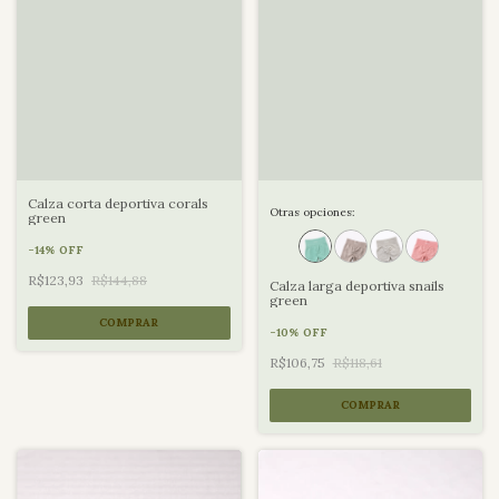
Calza corta deportiva corals
Otras opciones:
green
-
14
%
OFF
R$123,93
R$144,88
Calza larga deportiva snails
green
COMPRAR
-
10
%
OFF
R$106,75
R$118,61
COMPRAR