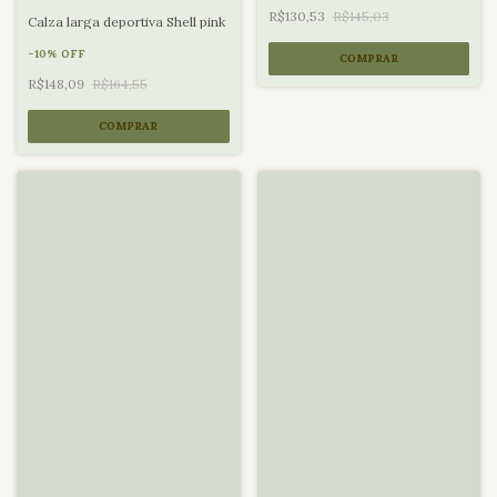
R$130,53
R$145,03
Calza larga deportiva Shell pink
-
10
%
OFF
COMPRAR
R$148,09
R$164,55
COMPRAR