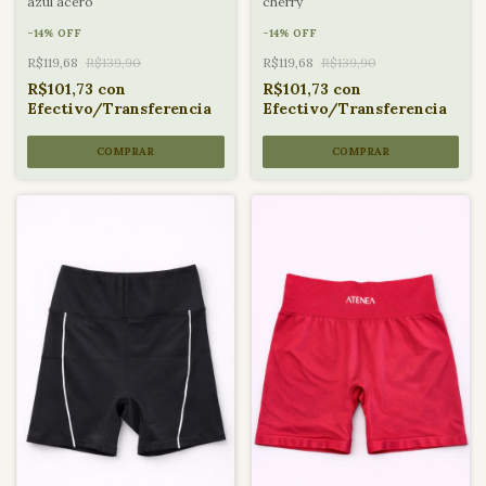
azul acero
cherry
-
14
%
OFF
-
14
%
OFF
R$119,68
R$139,90
R$119,68
R$139,90
R$101,73
con
R$101,73
con
Efectivo/Transferencia
Efectivo/Transferencia
COMPRAR
COMPRAR