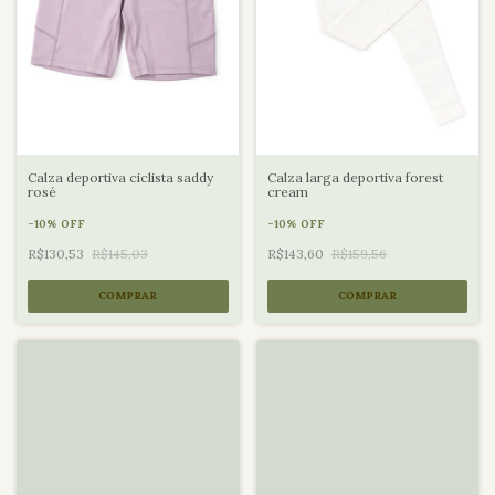
Calza deportiva ciclista saddy
Calza larga deportiva forest
rosé
cream
-
10
%
OFF
-
10
%
OFF
R$130,53
R$145,03
R$143,60
R$159,56
COMPRAR
COMPRAR