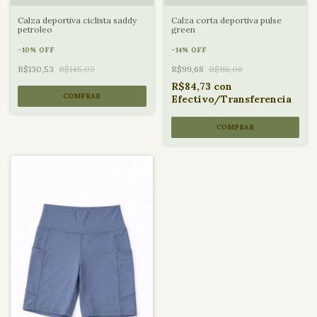
Calza deportiva ciclista saddy
Calza corta deportiva pulse
petroleo
green
-
10
%
OFF
-
14
%
OFF
R$130,53
R$145,03
R$99,68
R$116,06
R$84,73
con
COMPRAR
Efectivo/Transferencia
COMPRAR