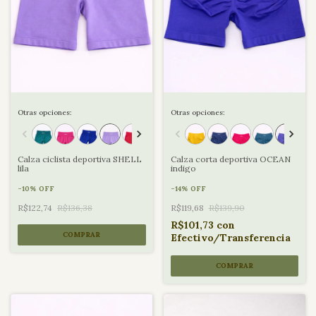
Otras opciones:
Otras opciones:
Calza ciclista deportiva SHELL
Calza corta deportiva OCEAN
lila
indigo
-
10
%
OFF
-
14
%
OFF
R$122,74
R$136,38
R$119,68
R$139,90
R$101,73
con
COMPRAR
Efectivo/Transferencia
COMPRAR